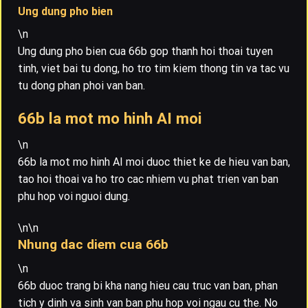
Ung dung pho bien
\n
Ung dung pho bien cua 66b gop thanh hoi thoai tuyen
tinh, viet bai tu dong, ho tro tim kiem thong tin va tac vu
tu dong phan phoi van ban.
66b la mot mo hinh AI moi
\n
66b la mot mo hinh AI moi duoc thiet ke de hieu van ban,
tao hoi thoai va ho tro cac nhiem vu phat trien van ban
phu hop voi nguoi dung.
\n
\n
Nhung dac diem cua 66b
\n
66b duoc trang bi kha nang hieu cau truc van ban, phan
tich y dinh va sinh van ban phu hop voi ngau cu the. No