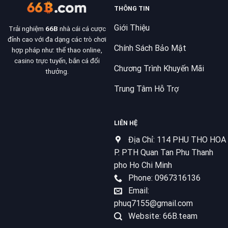
THÔNG TIN
Giới Thiệu
Trải nghiệm
66B
nhà cái cá cược
đỉnh cao với đa dạng các trò chơi
Chính Sách Bảo Mật
hợp pháp như: thể thao online,
casino trực tuyến, bắn cá đổi
Chương Trình Khuyến Mãi
thưởng.
Trung Tâm Hỗ Trợ
LIÊN HỆ
Địa Chỉ: 114 PHU THO HOA
P. PTH Quan Tan Phu Thanh
pho Ho Chi Minh
Phone: 0967316136
Email:
phuq7155@gmail.com
Website: 66B.team