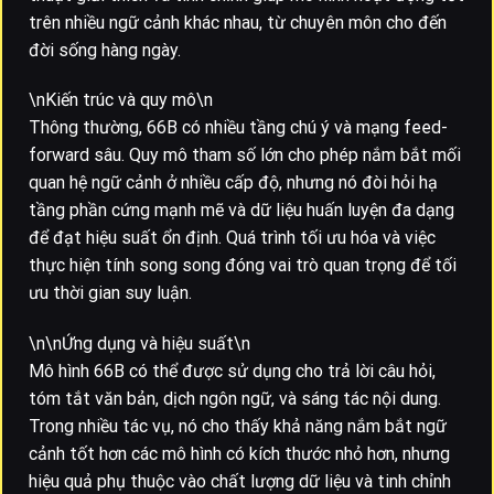
trên nhiều ngữ cảnh khác nhau, từ chuyên môn cho đến
đời sống hàng ngày.
\n
Kiến trúc và quy mô
\n
Thông thường, 66B có nhiều tầng chú ý và mạng feed-
forward sâu. Quy mô tham số lớn cho phép nắm bắt mối
quan hệ ngữ cảnh ở nhiều cấp độ, nhưng nó đòi hỏi hạ
tầng phần cứng mạnh mẽ và dữ liệu huấn luyện đa dạng
để đạt hiệu suất ổn định. Quá trình tối ưu hóa và việc
thực hiện tính song song đóng vai trò quan trọng để tối
ưu thời gian suy luận.
\n
\n
Ứng dụng và hiệu suất
\n
Mô hình 66B có thể được sử dụng cho trả lời câu hỏi,
tóm tắt văn bản, dịch ngôn ngữ, và sáng tác nội dung.
Trong nhiều tác vụ, nó cho thấy khả năng nắm bắt ngữ
cảnh tốt hơn các mô hình có kích thước nhỏ hơn, nhưng
hiệu quả phụ thuộc vào chất lượng dữ liệu và tinh chỉnh