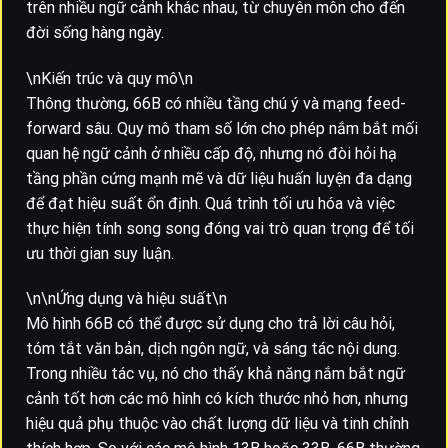
trên nhiều ngữ cảnh khác nhau, từ chuyên môn cho đến
đời sống hàng ngày.
\n
Kiến trúc và quy mô
\n
Thông thường, 66B có nhiều tầng chú ý và mạng feed-
forward sâu. Quy mô tham số lớn cho phép nắm bắt mối
quan hệ ngữ cảnh ở nhiều cấp độ, nhưng nó đòi hỏi hạ
tầng phần cứng mạnh mẽ và dữ liệu huấn luyện đa dạng
để đạt hiệu suất ổn định. Quá trình tối ưu hóa và việc
thực hiện tính song song đóng vai trò quan trọng để tối
ưu thời gian suy luận.
\n
\n
Ứng dụng và hiệu suất
\n
Mô hình 66B có thể được sử dụng cho trả lời câu hỏi,
tóm tắt văn bản, dịch ngôn ngữ, và sáng tác nội dung.
Trong nhiều tác vụ, nó cho thấy khả năng nắm bắt ngữ
cảnh tốt hơn các mô hình có kích thước nhỏ hơn, nhưng
hiệu quả phụ thuộc vào chất lượng dữ liệu và tinh chỉnh