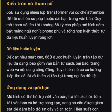
Kiến trúc và tham số
66B sử dụng nhiều lớp transformer với cơ chế attention
để tối ưu hóa sự phụ thuộc dài hạn trong văn bản. Quy
mô tham số lên tới khoảng 66 tỷ cho phép mô hình nắm
bắt mảng ngữ nghĩa phong phú và tổng hợp kiến thức từ
dữ liệu huấn luyện rộng lớn.
Dữ liệu huấn luyện
Để đạt hiệu suất cao, 66B được huấn luyện trên tập dữ
liệu đa dạng, bao gồm văn bản từ sách, bài báo, trang
web và nội dung cộng đồng. Tuy nhiên, nó có xu hướng
tiếp thu cả lỗi và thiên vị tồn tại trong nguồn dữ liệu.
Ứng dụng và giới hạn
Mô hình có thể hỗ trợ viết văn bản, trả lời câu hỏi, tóm
tắt văn bản và hỗ trợ sáng tạo, song nó cần được giám
sát để đảm bảo độ tin cậy và an toàn. Hiệu suất còn