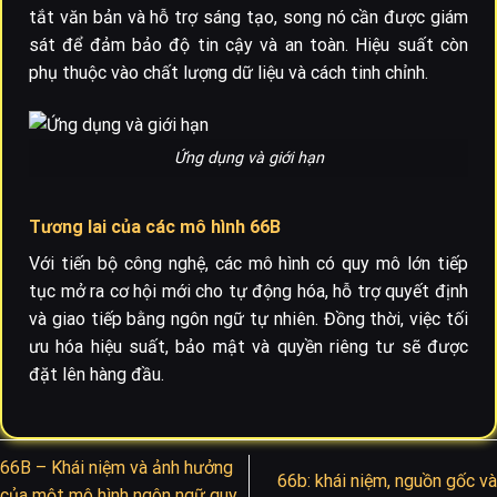
tắt văn bản và hỗ trợ sáng tạo, song nó cần được giám
sát để đảm bảo độ tin cậy và an toàn. Hiệu suất còn
phụ thuộc vào chất lượng dữ liệu và cách tinh chỉnh.
Ứng dụng và giới hạn
Tương lai của các mô hình 66B
Với tiến bộ công nghệ, các mô hình có quy mô lớn tiếp
tục mở ra cơ hội mới cho tự động hóa, hỗ trợ quyết định
và giao tiếp bằng ngôn ngữ tự nhiên. Đồng thời, việc tối
ưu hóa hiệu suất, bảo mật và quyền riêng tư sẽ được
đặt lên hàng đầu.
66B – Khái niệm và ảnh hưởng
66b: khái niệm, nguồn gốc và
của một mô hình ngôn ngữ quy