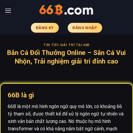
Skip
to
content
ĐĂNG KÝ
ĐĂNG NHẬP
TIN TỨC GIẢI TRÍ TẠI 66B
Bắn Cá Đổi Thưởng Online – Săn Cá Vui
Nhộn, Trải nghiệm giải trí đỉnh cao
66B là gì
66B là một mô hình ngôn ngữ quy mô lớn, có khoảng 66
tỷ tham số, được thiết kế để xử lý ngôn ngữ tự nhiên và
sinh văn bản chất lượng cao. Nó thuộc họ mô hình
transformer và có khả năng nắm bắt ngữ cảnh, mạch