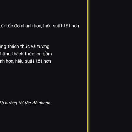
i tốc độ nhanh hơn, hiệu suất tốt hơn
6b hướng tới tốc độ nhanh