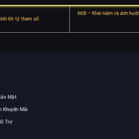
66B – Khái niệm và ảnh hưở
hình 66 tỷ tham số
Bảo Mật
h Khuyến Mãi
ỗ Trợ