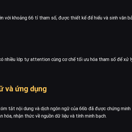
n với khoảng 66 tỉ tham số, được thiết kế để hiểu và sinh văn b
ó nhiều lớp tự attention cùng cơ chế tối ưu hóa tham số để xử l
ữ và ứng dụng
, tóm tắt nội dung và dịch ngôn ngữ của 66b đã được chứng minh t
ăn hóa, nhận thức về nguồn dữ liệu và tính minh bạch.