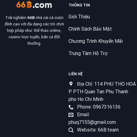
THÔNG TIN
Giới Thiệu
Trải nghiệm
66B
nhà cái cá cược
đỉnh cao với đa dạng các trò chơi
Chính Sách Bảo Mật
hợp pháp như: thể thao online,
casino trực tuyến, bắn cá đổi
Chương Trình Khuyến Mãi
thưởng.
Trung Tâm Hỗ Trợ
LIÊN HỆ
Địa Chỉ: 114 PHU THO HOA
P. PTH Quan Tan Phu Thanh
pho Ho Chi Minh
Phone: 0967316136
Email:
phuq7155@gmail.com
Website: 66B.team