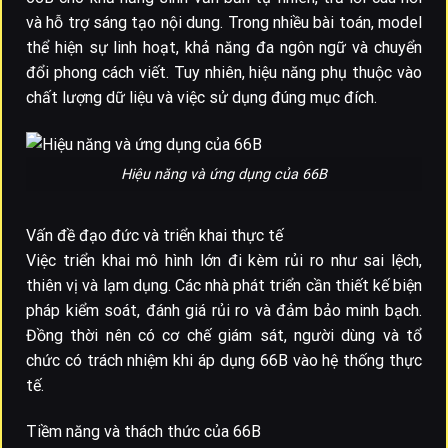
và hỗ trợ sáng tạo nội dung. Trong nhiều bài toán, model
thể hiện sự linh hoạt, khả năng đa ngôn ngữ và chuyển
đổi phong cách viết. Tuy nhiên, hiệu năng phụ thuộc vào
chất lượng dữ liệu và việc sử dụng đúng mục đích.
Hiệu năng và ứng dụng của 66B
Vấn đề đạo đức và triển khai thực tế
Việc triển khai mô hình lớn đi kèm rủi ro như sai lệch,
thiên vị và lạm dụng. Các nhà phát triển cần thiết kế biện
pháp kiểm soát, đánh giá rủi ro và đảm bảo minh bạch.
Đồng thời nên có cơ chế giám sát, người dùng và tổ
chức có trách nhiệm khi áp dụng 66B vào hệ thống thực
tế.
Tiềm năng và thách thức của 66B