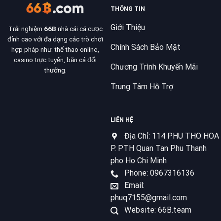
THÔNG TIN
Giới Thiệu
Trải nghiệm
66B
nhà cái cá cược
đỉnh cao với đa dạng các trò chơi
Chính Sách Bảo Mật
hợp pháp như: thể thao online,
casino trực tuyến, bắn cá đổi
Chương Trình Khuyến Mãi
thưởng.
Trung Tâm Hỗ Trợ
LIÊN HỆ
Địa Chỉ: 114 PHU THO HOA
P. PTH Quan Tan Phu Thanh
pho Ho Chi Minh
Phone: 0967316136
Email:
phuq7155@gmail.com
Website: 66B.team