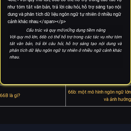
Cấu trúc và quy mô\n
Ứng dụng tiềm năng
Với quy mô lớn, 66b có thể hỗ trợ trong các tác vụ như tóm
tắt văn bản, trả lời câu hỏi, hỗ trợ sáng tạo nội dung và
phân tích dữ liệu ngôn ngữ tự nhiên ở nhiều ngữ cảnh khác
nhau.
66b: một mô hình ngôn ngữ lớn
66B là gì?
và ảnh hưởng