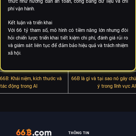
thức như hướng dẫn an toàn, công bằng dữ liệu và chi
phí vận hành.
Kết luận và triển khai
Với 66 tỷ tham số, mô hình có tiềm năng lớn nhưng đòi
hỏi chiến lược triển khai tiết kiệm chi phí, đánh giá rủi ro
và giám sát liên tục để đảm bảo hiệu quả và trách nhiệm
xã hội.
66B: Khái niệm, kích thước và
66B là gì và tại sao nó gây chú
tác động trong AI
ý trong lĩnh vực AI
THÔNG TIN