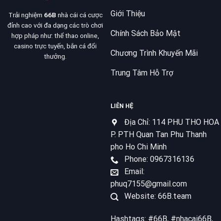
Giới Thiệu
Trải nghiệm
66B
nhà cái cá cược
đỉnh cao với đa dạng các trò chơi
Chính Sách Bảo Mật
hợp pháp như: thể thao online,
casino trực tuyến, bắn cá đổi
Chương Trình Khuyến Mãi
thưởng.
Trung Tâm Hỗ Trợ
LIÊN HỆ
Địa Chỉ: 114 PHU THO HOA
P. PTH Quan Tan Phu Thanh
pho Ho Chi Minh
Phone: 0967316136
Email:
phuq7155@gmail.com
Website: 66B.team
Hashtags: #66B, #nhacai66B,